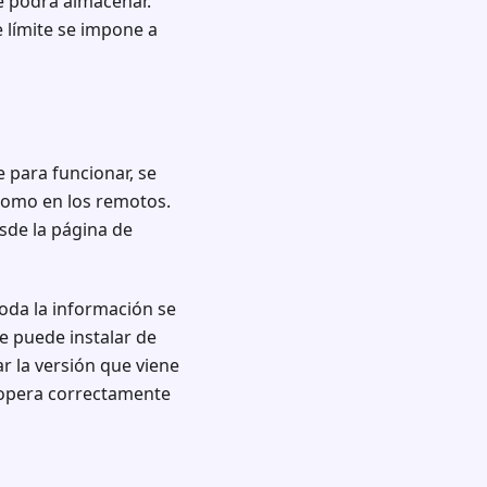
e podrá almacenar.
e límite se impone a
e para funcionar, se
 como en los remotos.
sde la página de
da la información se
e puede instalar de
r la versión que viene
o opera correctamente