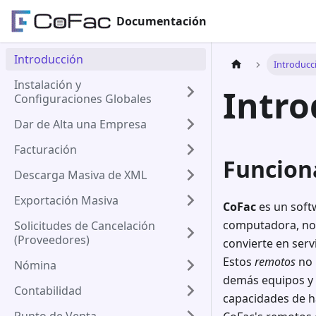
Documentación
Introducción
Introducc
Instalación y
Intro
Configuraciones Globales
Dar de Alta una Empresa
Facturación
Funcion
Descarga Masiva de XML
Exportación Masiva
CoFac
es un softw
computadora, no s
Solicitudes de Cancelación
(Proveedores)
convierte en serv
Estos
remotos
no 
Nómina
demás equipos y s
Contabilidad
capacidades de 