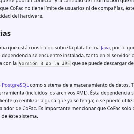
que se podrán conectar y la cantidad de información que s
 que CoFac no tiene límite de usuarios ni de compañías, ést
cidad del hardware.
ias
ema que está construido sobre la plataforma
Java
, por lo qu
 dependencia se encuentre instalada, tanto en el servidor
a con la
que se puede descargar de
Versión 8 de la JRE
e
PostgreSQL
como sistema de almacenamiento de datos. To
rramienta (incluidos los archivos XML). Ésta dependencia s
nte (o reutilizar alguna que ya se tenga) o se puede utiliza
nstalador de CoFac. Es importante mencionar que CoFac sol
de éste sistema.