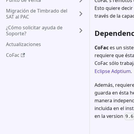
Punto de Venta
CoFac's remotos 
Esto quiere decir
Migración de Timbrado del
través de la capa
SAT al PAC
¿Cómo solicitar ayuda de
Dependenc
Soporte?
Actualizaciones
CoFac
es un sist
CoFac
requiere que ésta
CoFac sólo trabaj
Eclipse Adptium
.
Además, requier
guarda en ésta he
manera independie
incluida en el i
en la version
9.6